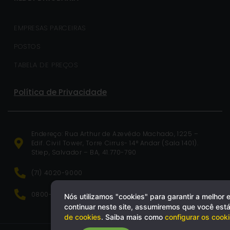
EMPRESAS PARCEIRAS
POSTOS
TABELA DE PREÇOS
Política de Privacidade
Endereço: Rua Arthur de Azevêdo Machado, 1225 –
Edif. Civil Tower, Torre Cirrus- 14° Andar (Sala 1401).
Stiep, Salvador – BA, 41.770-790
(71) 4020-9000
0800-071-0499
Nós utilizamos "cookies" para garantir a melhor 
continuar neste site, assumiremos que você es
de cookies
. Saiba mais como
configurar os cook