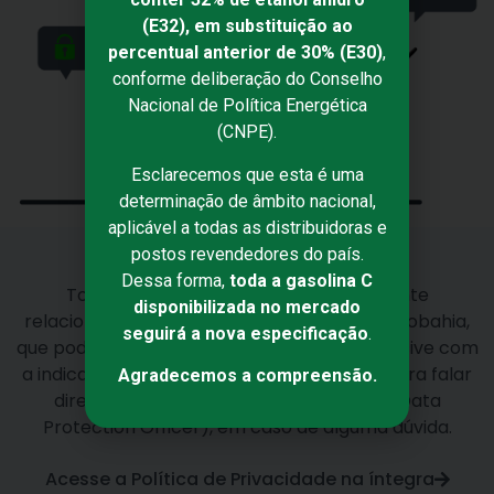
(E32), em substituição ao
percentual anterior de 30% (E30)
,
conforme deliberação do Conselho
Nacional de Política Energética
(CNPE).
Esclarecemos que esta é uma
determinação de âmbito nacional,
aplicável a todas as distribuidoras e
postos revendedores do país.
Dessa forma,
toda a gasolina C
Todos os seus direitos estão devidamente
disponibilizada no mercado
relacionados na Política de Privacidade Petrobahia,
seguirá a nova especificação
.
que pode ser acessada na íntegra
aqui
, inclusive com
a indicação dos canais oficiais de contato para falar
Agradecemos a compreensão.
diretamente com o encarregado DPO (Data
Protection Officer), em caso de alguma dúvida.
Acesse a Política de Privacidade na íntegra