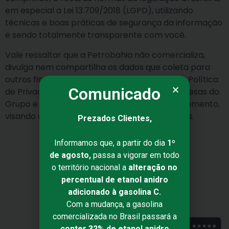
em especial a Lei 13.709/2018 (LGPD), utilizando
técnicas e boas práticas de segurança da informação
e sendo totalmente transparente com você.
Vale ressaltar que a Petrobahia não comercializa,
divulga nem compartilha os dados que coleta para
outros fins que não sejam os descritos na sua Política
Comunicado
de Privacidade, que se aplica a todas as empresas do
Grupo e poderá ser modificada a qualquer momento,
visando o cumprimento das normas aplicáveis.
Prezados Clientes,
Informamos que, a partir do dia
1º
de agosto,
passa a vigorar em todo
o território nacional a
alteração no
percentual de etanol anidro
adicionado à gasolina C.
Com a mudança, a gasolina
comercializada no Brasil passará a
conter 32% de etanol anidro