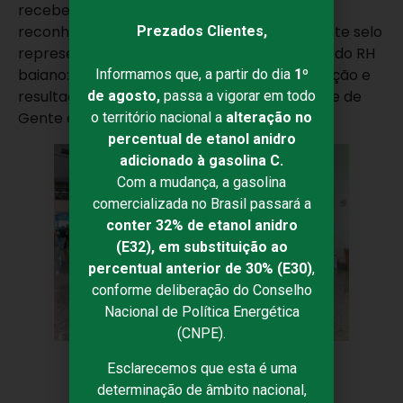
receber esses prêmios é uma forma de
reconhecimento. Empresas que recebem este selo
Prezados Clientes,
representam o que há de melhor na prática do RH
baiano: iniciativas que unem propósito, inovação e
Informamos que, a partir do dia
1º
resultados reais”, diz Manuela Rocha, Gerente de
de agosto,
passa a vigorar em todo
Gente e Cultura da Petrobahia.
o território nacional a
alteração no
percentual de etanol anidro
adicionado à gasolina C.
Com a mudança, a gasolina
comercializada no Brasil passará a
conter 32% de etanol anidro
(E32), em substituição ao
percentual anterior de 30% (E30)
,
conforme deliberação do Conselho
Nacional de Política Energética
(CNPE).
Esclarecemos que esta é uma
determinação de âmbito nacional,
COMPARTILHAR