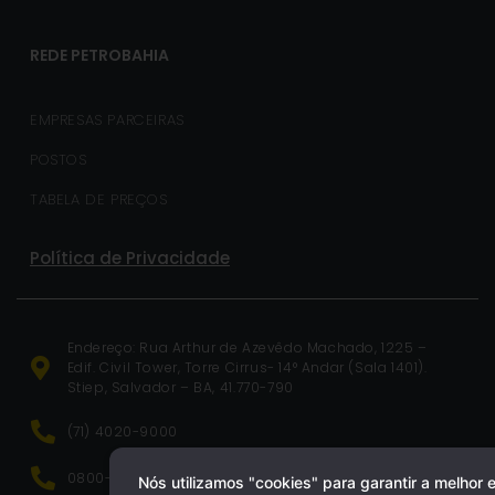
REDE PETROBAHIA
EMPRESAS PARCEIRAS
POSTOS
TABELA DE PREÇOS
Política de Privacidade
Endereço: Rua Arthur de Azevêdo Machado, 1225 –
Edif. Civil Tower, Torre Cirrus- 14° Andar (Sala 1401).
Stiep, Salvador – BA, 41.770-790
(71) 4020-9000
0800-071-0499
Nós utilizamos "cookies" para garantir a melhor 