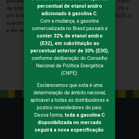
pesquisa aplicada e boas práticas de gestão. Além
percentual de etanol anidro
de Salvador, a caravana já passou por Recife-PE e
adicionado à gasolina C.
em breve estará em São Luís-MA. Ainda em 2025, o
Com a mudança, a gasolina
evento vai passar pelos estados do Ceará
comercializada no Brasil passará a
e Rio de Janeiro.
conter 32% de etanol anidro
(E32), em substituição ao
percentual anterior de 30% (E30)
,
COMPARTILHAR
conforme deliberação do Conselho
Nacional de Política Energética
(CNPE).
Esclarecemos que esta é uma
determinação de âmbito nacional,
aplicável a todas as distribuidoras e
postos revendedores do país.
Dessa forma,
toda a gasolina C
disponibilizada no mercado
seguirá a nova especificação
.