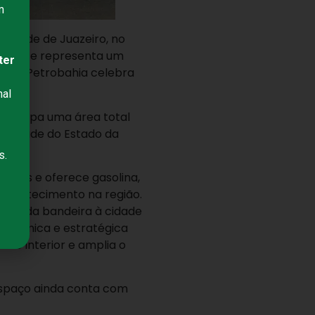
m
cidade de Juazeiro, no
cípio e representa um
ter
ue a Petrobahia celebra
nal
to ocupa uma área total
versidade do Estado da
s.
 mês e oferece gasolina,
 abastecimento na região.
gada da bandeira à cidade
 dinâmica e estratégica
 no interior e amplia o
 espaço ainda conta com