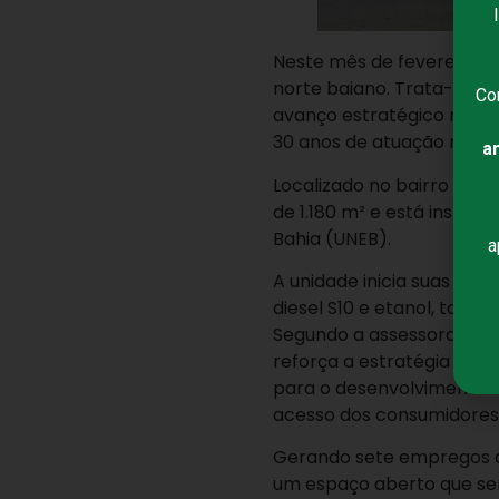
Neste mês de fevereiro a
norte baiano. Trata-se d
Co
avanço estratégico no p
30 anos de atuação no m
a
Localizado no bairro Jua
de 1.180 m² e está instal
Bahia (UNEB).
a
A unidade inicia suas op
diesel S10 e etanol, todo
Segundo a assessora come
reforça a estratégia de i
para o desenvolvimento lo
acesso dos consumidores a
Gerando sete empregos di
um espaço aberto que ser