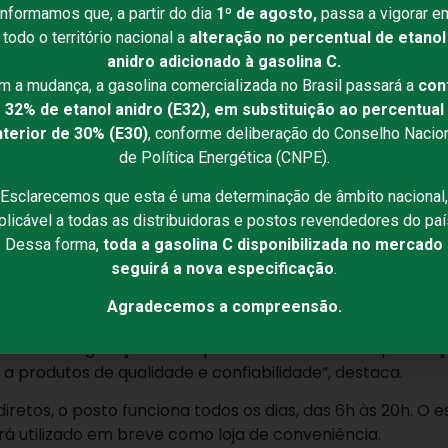
Informamos que, a partir do dia
1º de agosto,
passa a vigorar e
todo o território nacional a
alteração no percentual de etanol
 Petrobahia inaugurou um novo posto de combustíveis na 
anidro adicionado à gasolina C.
o retorno de um posto bandeirado da companhia ao muni
m a mudança, a gasolina comercializada no Brasil passará a
con
lano de expansão da empresa, em um ano simbólico em q
32% de etanol anidro (E32), em substituição ao percentual
ercado.
nterior de 30% (E30)
, conforme deliberação do Conselho Nacio
de Política Energética (CNPE).
zeiro Velho, em frente ao antigo Curtume Campelo, o pos
ado em uma região de intenso fluxo urbano, próxima à Uni
Esclarecemos que esta é uma determinação de âmbito nacional,
plicável a todas as distribuidoras e postos revendedores do paí
Dessa forma,
toda a gasolina C disponibilizada no mercado
erações com capacidade de armazenamento de 100 m³ por
seguirá a nova especificação
.
s nas versões comum e aditivada, ampliando as opções de
rcial da Petrobahia na Zona Norte, Letícia Simão, a che
Agradecemos a compreensão.
nteriorização da empresa. “Juazeiro é uma cidade grande,
cal. A inauguração deste posto fortalece nossa presença
 produtos de qualidade e confiabilidade”, destaca.
retos, o posto funciona todos os dias, das 6h às 20h. O
á utilizado em breve como loja de conveniência.