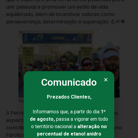
unir pessoas e promover um estilo de vida
equilibrado, além de incentivar valores como
perseverança, determinação e superação. 💪🌱🌟
Comunicado
Prezados Clientes,
Foto: Tríade
Informamos que, a partir do dia
1º
A Petrobahia agradece a todos os corredores,
de agosto,
passa a vigorar em todo
espectadores, parceiros e voluntários que
o território nacional a
alteração no
contribuíram para o sucesso da Meia Maratona
percentual de etanol anidro
Farola Farol. Juntos, criamos um evento