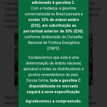
adicionado à gasolina C.
memorável que celebrou o esporte, a cidade de
Com a mudança, a gasolina
Salvador e o espírito de superação. Continuaremos
comercializada no Brasil passará a
a investir em projetos e eventos que promovam a
conter 32% de etanol anidro
saúde, o bem-estar e o desenvolvimento das
(E32), em substituição ao
comunidades onde atuamos. 🙏🤝💚🧡
percentual anterior de 30% (E30)
,
conforme deliberação do Conselho
Nacional de Política Energética
(CNPE).
Esclarecemos que esta é uma
determinação de âmbito nacional,
aplicável a todas as distribuidoras e
postos revendedores do país.
Dessa forma,
toda a gasolina C
disponibilizada no mercado
Foto: Tríade
seguirá a nova especificação
.
Aguardamos todos na próxima edição da Meia
Agradecemos a compreensão.
Maratona Farola Farol, que já tem data marcada: