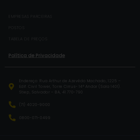
EMPRESAS PARCEIRAS
POSTOS
TABELA DE PREÇOS
Política de Privacidade
Endereço: Rua Arthur de Azevêdo Machado, 1225 –
Edif. Civil Tower, Torre Cirrus- 14° Andar (Sala 1401).
Stiep, Salvador – BA, 41.770-790
(71) 4020-9000
0800-071-0499